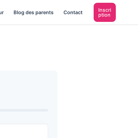
Inscri
ur
Blog des parents
Contact
ption