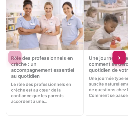
‹
›
Rôle des professionnels en
Une journée type en
crèche : un
comment se déroule
accompagnement essentiel
quotidien de votre 
au quotidien
Une journée type en c
suscite naturellemen
Le rôle des professionnels en
de questions chez les
crèche est au cœur de la
Comment se passe l’ac
confiance que les parents
accordent à une…