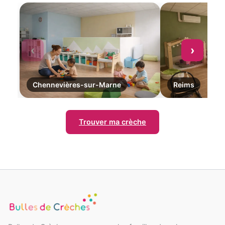
‹
›
Chennevières-sur-Marne
Reims
Trouver ma crèche