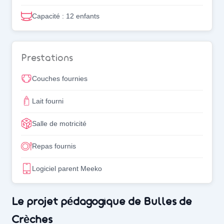
Capacité : 12 enfants
Prestations
Couches fournies
Lait fourni
Salle de motricité
Repas fournis
Logiciel parent Meeko
Notre projet pédagogique
Le projet pédagogique de Bulles de
Crèches