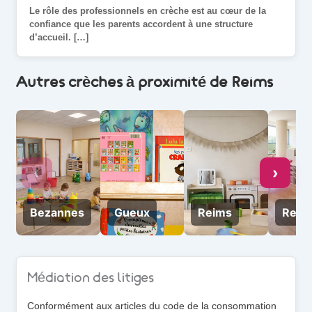
Le rôle des professionnels en crèche est au cœur de la
Une jo
confiance que les parents accordent à une structure
beauco
d’accueil. […]
passe 
Autres crèches à proximité de Reims
‹
›
Bezannes
Gueux
Reims
Reim
Médiation des litiges
Conformément aux articles du code de la consommation