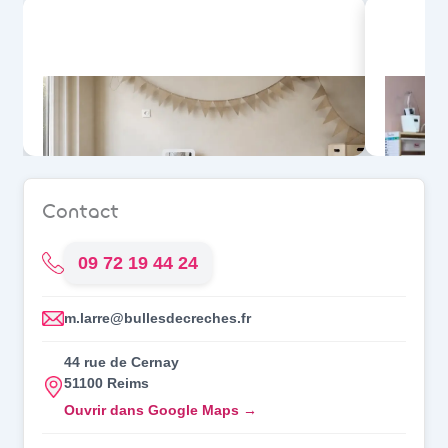
Crèche de Reims
Cernay (51100)
Se pré-inscrire
Contact
09 72 19 44 24
m.larre@bullesdecreches.fr
44 rue de Cernay
51100 Reims
Ouvrir dans Google Maps →