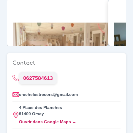
Crèche d’Orsay Guichet
(91400)
Se pré-inscrire
Contact
0627584613
crechelestresors@gmail.com
4 Place des Planches
91400 Orsay
Ouvrir dans Google Maps →