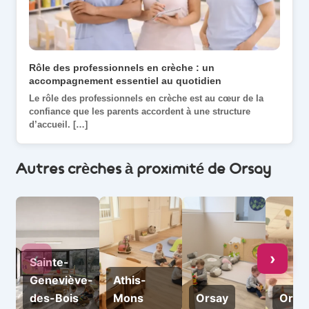
Rôle des professionnels en crèche : un
Une j
accompagnement essentiel au quotidien
quotid
Le rôle des professionnels en crèche est au cœur de la
Une jo
confiance que les parents accordent à une structure
beauco
d’accueil. […]
passe 
Autres crèches à proximité de Orsay
‹
›
Sainte-
Geneviève-
Athis-
des-Bois
Mons
Orsay
Orsa