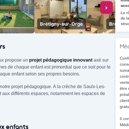
Rôle
acc
›
Le r
de l
Brétigny-sur-Orge
Brétign
stru
rs
Méd
Conf
eux propose un
projet pédagogique innovant
axé sur
cons
es de chaque enfant est primordial que ce soit pour le
suiva
que enfant selon ses propres besoins.
contr
vente
otre projet pédagogique. A la crèche de Saulx-Les-
être 
 et aux différents espaces, notamment les espaces de
préal
clien
gratu
Il co
Média
x enfants