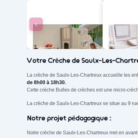
Crèche de Saulx-Les-Ch
‹
La crèche Crèche de Saulx-Les-Cha
Votre Crèche de Saulx-Les-Chartr
La crèche de Saulx-Les-Chartreux accueille les enf
de 8h00 à 18h30.
Cette crèche Bulles de crèches est une micro-crèche
La crèche de Saulx-Les-Chartreux se situe au 9 ru
Notre projet pédagogique :
Notre crèche de Saulx-Les-Chartreux met en avant