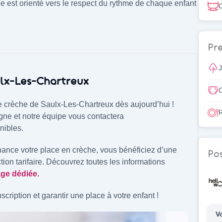
e est orienté vers le respect du rythme de chaque enfant
C
Pre
J
aulx-Les-Chartreux
C
e crèche de Saulx-Les-Chartreux dès aujourd’hui !
R
igne et notre équipe vous contactera
nibles.
finance votre place en crèche, vous bénéficiez d’une
Pos
tion tarifaire. Découvrez toutes les informations
ge dédiée.
ription et garantir une place à votre enfant !
V