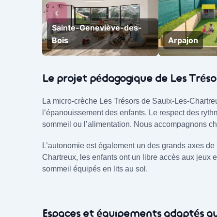
‹
Sainte-Geneviève-des-
Bois
Arpajon
Notre projet pédagogique
Le projet pédagogique de Les Tréso
La micro-crèche Les Trésors de Saulx-Les-Chartr
l’épanouissement des enfants. Le respect des rythm
sommeil ou l’alimentation. Nous accompagnons cha
L’autonomie est également un des grands axes de n
Chartreux, les enfants ont un libre accès aux jeux
sommeil équipés en lits au sol.
Espaces et équipements adaptés au