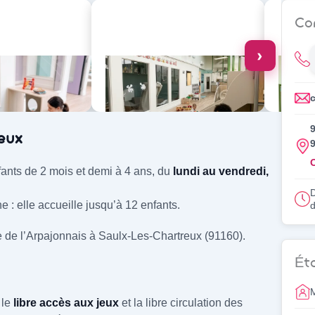
artreux (91160)
Se pré-inscrire
Co
›
9
rtreux (91160)
eux
9
ants de 2 mois et demi à 4 ans, du
lundi au vendredi,
D
 : elle accueille jusqu’à 12 enfants.
d
e de l’Arpajonnais à Saulx-Les-Chartreux (91160).
Ét
M
 le
libre accès aux jeux
et la libre circulation des