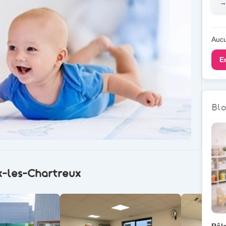
Aucu
E
Blo
lx-les-Chartreux