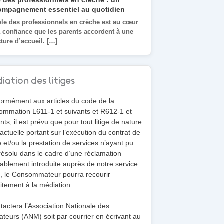
 des professionnels en crèche : un
Une journée type en cr
ompagnement essentiel au quotidien
déroule le quotidien de 
ôle des professionnels en crèche est au cœur
Une journée type en crèch
a confiance que les parents accordent à une
beaucoup de questions che
y-sur-Orge
Orsay
Ors
cture d’accueil. […]
Comment se passe l’accuei
iation des litiges
ormément aux articles du code de la
ommation L611-1 et suivants et R612-1 et
nts, il est prévu que pour tout litige de nature
actuelle portant sur l’exécution du contrat de
 et/ou la prestation de services n’ayant pu
résolu dans le cadre d’une réclamation
ablement introduite auprès de notre service
t, le Consommateur pourra recourir
itement à la médiation.
ntactera l’Association Nationale des
teurs (ANM) soit par courrier en écrivant au