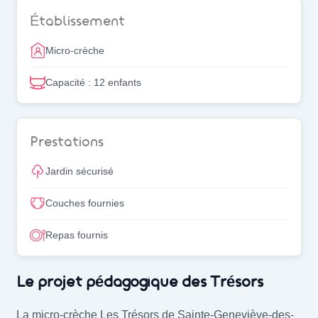
Établissement
Micro-crèche
Capacité : 12 enfants
Prestations
Jardin sécurisé
Couches fournies
Repas fournis
Notre projet pédagogique
Le projet pédagogique des Trésors
La micro-crèche Les Trésors de Sainte-Geneviève-des-