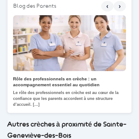
‹
›
Blog des Parents
Rôle des professionnels en crèche : un
Une j
accompagnement essentiel au quotidien
quotid
Le rôle des professionnels en crèche est au cœur de la
Une jo
confiance que les parents accordent à une structure
beauco
d’accueil. […]
passe 
Autres crèches à proximité de Sainte-
Geneviève-des-Bois